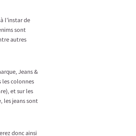
 l’instar de
denims sont
entre autres
marque, Jeans &
 les colonnes
e), et sur les
e, les jeans sont
erez donc ainsi