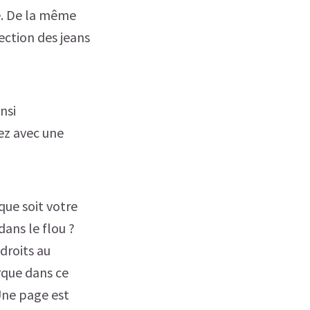
e. De la même
ection des jeans
nsi
ez avec une
 que soit votre
ans le flou ?
 droits au
arque dans ce
 Une page est