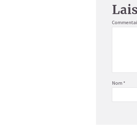
Lai
Commentai
Nom
*