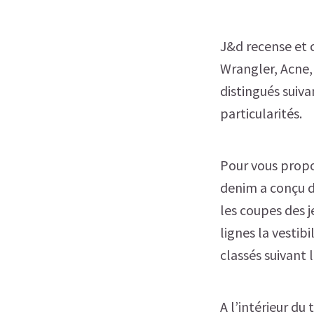
J&d recense et c
Wrangler, Acne, 
distingués suivan
particularités.
Pour vous propo
denim a conçu d
les coupes des j
lignes la vestibi
classés suivant l
A l’intérieur du