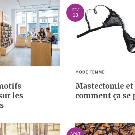
FÉV
13
MODE FEMME
motifs
Mastectomie et 
sur les
comment ça se 
s
AOÛT