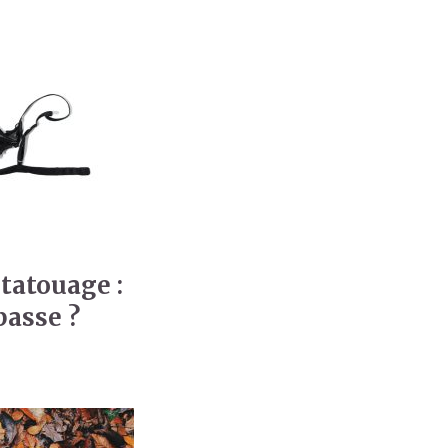
tatouage :
passe ?