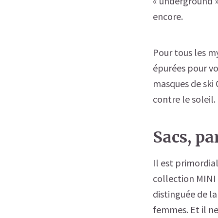
« underground »
encore.
Pour tous les m
épurées pour vos
masques de ski 
contre le soleil.
Sacs, pa
Il est primordia
collection MINI
distinguée de l
femmes. Et il ne