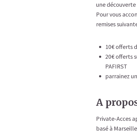
une découverte o
Pour vous accom
remises suivante
10€ offerts 
20€ offerts 
PAFIRST
parrainez un
A propos
Private-Acces a
basé à Marseille