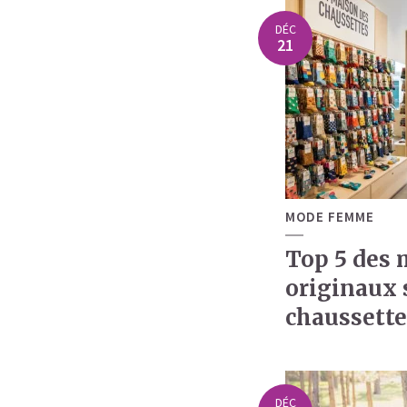
DÉC
21
MODE FEMME
Top 5 des 
originaux 
chaussette
DÉC