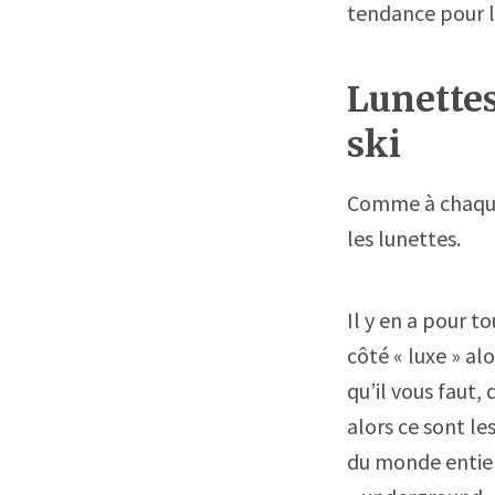
tendance pour l
Lunettes
ski
Comme à chaque 
les lunettes.
Il y en a pour t
côté « luxe » al
qu’il vous faut,
alors ce sont l
du monde entier 