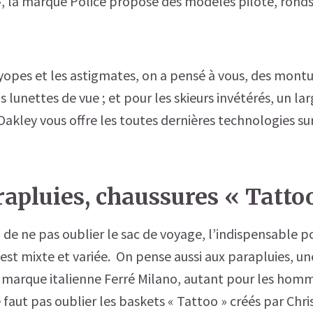
, la marque Police propose des modèles pilote, ronds,
yopes et les astigmates, on a pensé à vous, des montu
 lunettes de vue ; et pour les skieurs invétérés, un la
Oakley vous offre les toutes dernières technologies su
rapluies, chaussures « Tatto
l de ne pas oublier le sac de voyage, l’indispensable po
 est mixte et variée. On pense aussi aux parapluies, 
a marque italienne Ferré Milano, autant pour les hom
 faut pas oublier les baskets « Tattoo » créés par Chris