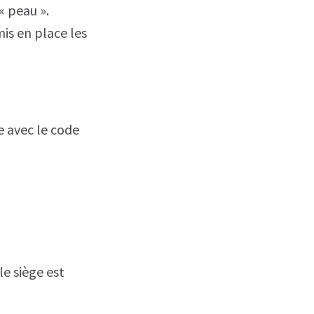
« peau ».
is en place les
avec le code
e siège est