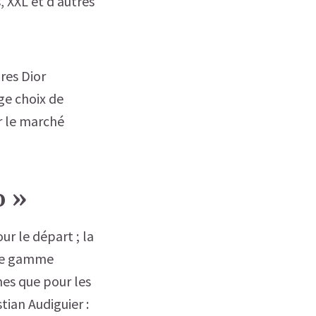
 XXL et d’autres
res Dior
rge choix de
r le marché
o »
ur le départ ; la
une gamme
mes que pour les
tian Audiguier :