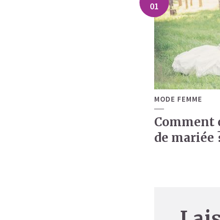
01
MODE FEMME
Comment c
de mariée 
Lai