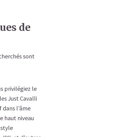
ques de
echerchés sont
 privilégiez le
es Just Cavalli
if dans l’âme
de haut niveau
 style