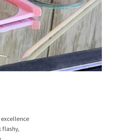
r excellence
 flashy,
..