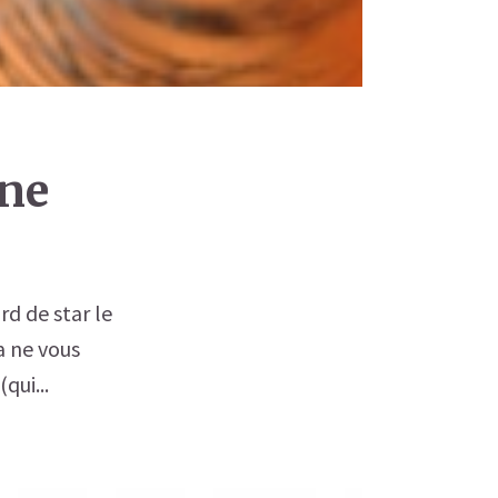
une
d de star le
a ne vous
qui...