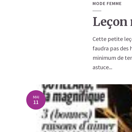
MODE FEMME
Leçon 
Cette petite leç
faudra pas des 
minimum de temp
astuce...
MAI
11