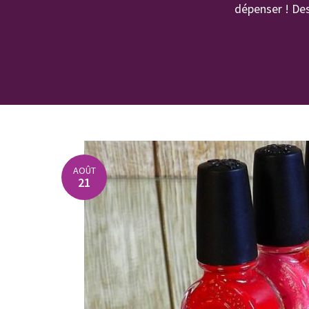
dépenser ! De
AOÛT
21