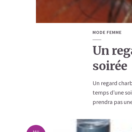
MODE FEMME
Un reg
soirée
Un regard charb
temps d’une soir
prendra pas une h
MAI